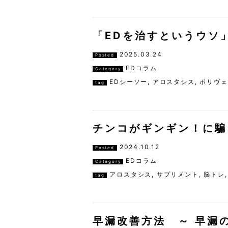
「EDを治すというウソ
2025.03.24
Posted
EDコラム
Category
EDシーソー
,
アロスタシス
,
ポリヴェ
tag
チンコがギンギン！に騙
2024.10.12
Posted
EDコラム
Category
アロスタシス
,
サプリメント
,
脳トレ
tag
早漏改善方法 ～ 早漏