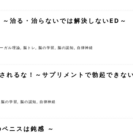
」～治る・治らないでは解決しないED～
ーガル理論
,
脳トレ
,
脳の学習
,
脳の認知
,
自律神経
されるな！～サプリメントで勃起できな
,
脳の学習
,
脳の認知
,
自律神経
のペニスは鈍感 ～