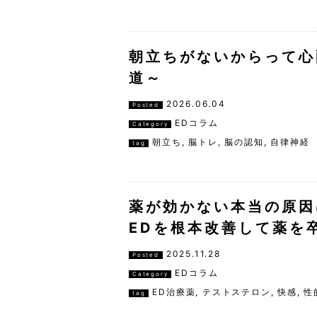
朝立ちがないからって心
道～
2026.06.04
Posted
EDコラム
Category
朝立ち
,
脳トレ
,
脳の認知
,
自律神経
tag
薬が効かない本当の原因
EDを根本改善して薬を
2025.11.28
Posted
EDコラム
Category
ED治療薬
,
テストステロン
,
快感
,
性
tag