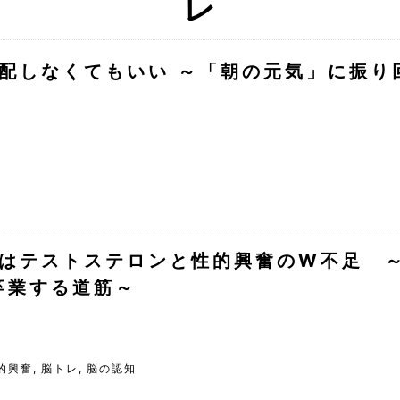
配しなくてもいい ～「朝の元気」に振り
はテストステロンと性的興奮のW不足 
卒業する道筋～
的興奮
,
脳トレ
,
脳の認知