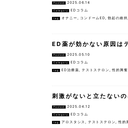
2025.06.14
Posted
EDコラム
Category
オナニー
,
コンドームED
,
勃起の維持
tag
ED薬が効かない原因は
2025.05.10
Posted
EDコラム
Category
ED治療薬
,
テストステロン
,
性的興奮
tag
刺激がないと立たないの
2025.04.12
Posted
EDコラム
Category
アロスタシス
,
テストステロン
,
性的
tag