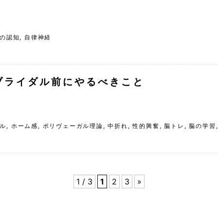
の認知
,
自律神経
ブライダル前にやるべきこと
ル
,
ホーム感
,
ポリヴェーガル理論
,
中折れ
,
性的興奮
,
脳トレ
,
脳の学習
1 / 3
1
2
3
»