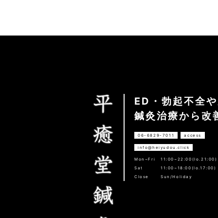
ED・勃起不全
鍼灸治療から改
06-6829-7011
access
info@heiyudou.click
Mon~Fri
11:00~22:00(lo.21:00)
Sat
11:00~18:00(lo.17:00)
Close
Sun/Holiday