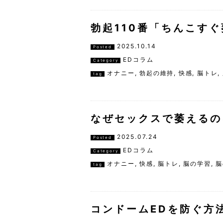
勃起110番「ちんこす
2025.10.14
Posted
EDコラム
Category
オナニー
,
勃起の維持
,
快感
,
脳トレ
,
tag
なぜセックスで萎えるの
2025.07.24
Posted
EDコラム
Category
オナニー
,
快感
,
脳トレ
,
脳の学習
,
脳
tag
コンドームEDを防ぐ方