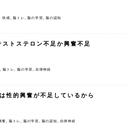
,
快感
,
脳トレ
,
脳の学習
,
脳の認知
テストステロン不足か興奮不足
,
脳トレ
,
脳の学習
,
自律神経
は性的興奮が不足しているから
興奮
,
脳トレ
,
脳の学習
,
脳の認知
,
自律神経