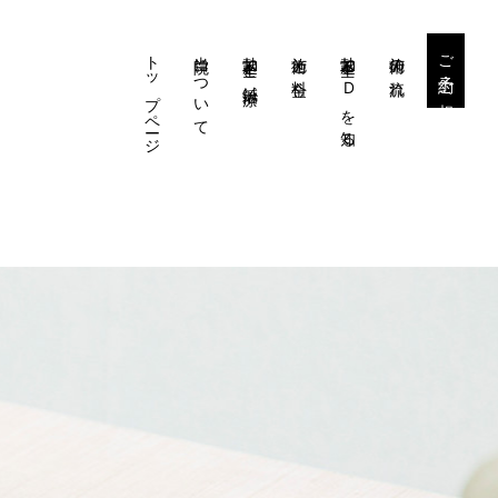
トップページ
当院について
勃起不全と鍼治療
施術と料金
勃起不全・EDを知る
施術の流れ
ご予約・ご相談