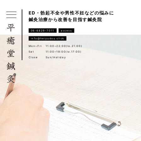
ED・勃起不全や男性不妊などの悩みに
鍼灸治療から改善を目指す鍼灸院
06-6829-7011
access
info@heiyudou.click
Mon~Fri
11:00~22:00(lo.21:00)
Sat
11:00~18:00(lo.17:00)
Close
Sun/Holiday