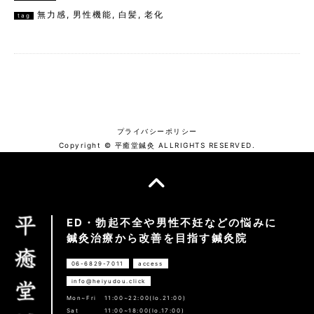
無力感
,
男性機能
,
白髪
,
老化
tag
プライバシーポリシー
Copyright © 平癒堂鍼灸 ALLRIGHTS RESERVED.
ED・勃起不全や男性不妊などの悩みに
鍼灸治療から改善を目指す鍼灸院
06-6829-7011
access
info@heiyudou.click
Mon~Fri
11:00~22:00(lo.21:00)
Sat
11:00~18:00(lo.17:00)