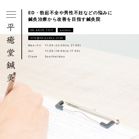
ED・勃起不全や男性不妊などの悩みに
鍼灸治療から改善を目指す鍼灸院
06-6829-7011
access
info@heiyudou.click
Mon~Fri
11:00~22:00(lo.21:00)
Sat
11:00~18:00(lo.17:00)
Close
Sun/Holiday