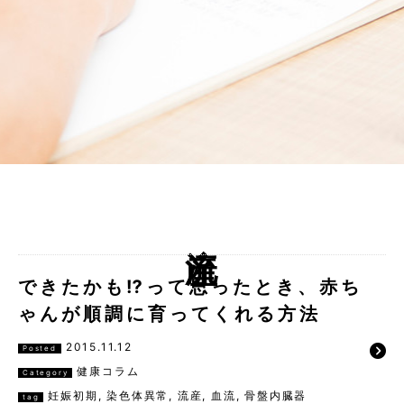
流産
できたかも⁉︎って思ったとき、赤ち
ゃんが順調に育ってくれる方法
2015.11.12
Posted
健康コラム
Category
妊娠初期
,
染色体異常
,
流産
,
血流
,
骨盤内臓器
tag