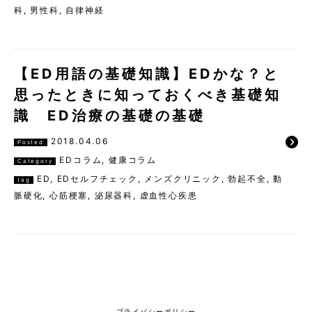
科
,
男性科
,
自律神経
【ED用語の基礎知識】EDかな？と
思ったときに知っておくべき基礎知
識 ED治療の基礎の基礎
2018.04.06
Posted
EDコラム
,
健康コラム
Category
ED
,
EDセルフチェック
,
メンズクリニック
,
勃起不全
,
動
tag
脈硬化
,
心筋梗塞
,
泌尿器科
,
虚血性心疾患
プライバシーポリシー