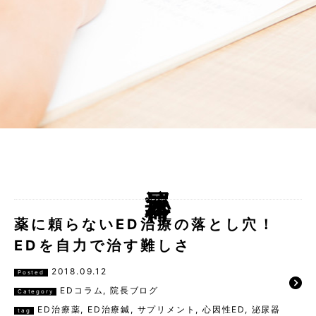
泌尿器科
薬に頼らないED治療の落とし穴！
EDを自力で治す難しさ
2018.09.12
Posted
EDコラム
,
院長ブログ
Category
ED治療薬
,
ED治療鍼
,
サプリメント
,
心因性ED
,
泌尿器
tag