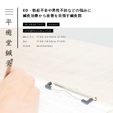
ED・勃起不全や男性不妊などの悩みに
鍼灸治療から改善を目指す鍼灸院
06-6829-7011
access
info@heiyudou.click
Mon~Fri
11:00~22:00(lo.21:00)
Sat
11:00~18:00(lo.17:00)
Close
Sun/Holiday