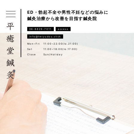
ED・勃起不全や男性不妊などの悩みに
鍼灸治療から改善を目指す鍼灸院
06-6829-7011
access
info@heiyudou.click
Mon~Fri
11:00~22:00(lo.21:00)
Sat
11:00~18:00(lo.17:00)
Close
Sun/Holiday