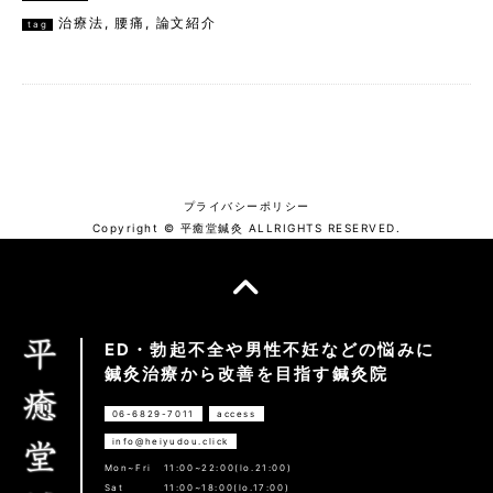
治療法
,
腰痛
,
論文紹介
tag
プライバシーポリシー
Copyright © 平癒堂鍼灸 ALLRIGHTS RESERVED.
ED・勃起不全や男性不妊などの悩みに
鍼灸治療から改善を目指す鍼灸院
06-6829-7011
access
info@heiyudou.click
Mon~Fri
11:00~22:00(lo.21:00)
Sat
11:00~18:00(lo.17:00)