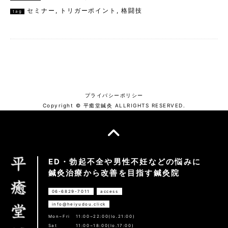
セミナー
,
トリガーポイント
,
格闘技
tag
プライバシーポリシー
Copyright © 平癒堂鍼灸 ALLRIGHTS RESERVED.
ED・勃起不全や男性不妊などの悩みに
鍼灸治療から改善を目指す鍼灸院
06-6829-7011
access
info@heiyudou.click
Mon~Fri
11:00~22:00(lo.21:00)
Sat
11:00~18:00(lo.17:00)