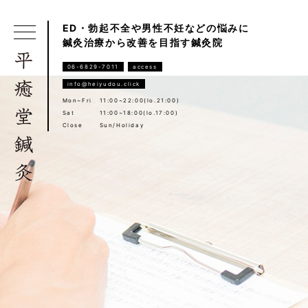
ED・勃起不全や男性不妊などの悩みに
鍼灸治療から改善を目指す鍼灸院
06-6829-7011
access
info@heiyudou.click
Mon~Fri
11:00~22:00(lo.21:00)
Sat
11:00~18:00(lo.17:00)
Close
Sun/Holiday