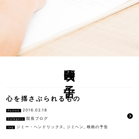
映画の予告
心を揺さぶられるもの
2016.02.18
Posted
院長ブログ
Category
ジミー・ヘンドリックス
,
ジミヘン
,
映画の予告
tag