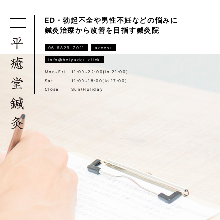
ED・勃起不全や男性不妊などの悩みに
鍼灸治療から改善を目指す鍼灸院
06-6829-7011
access
info@heiyudou.click
Mon~Fri
11:00~22:00(lo.21:00)
Sat
11:00~18:00(lo.17:00)
Close
Sun/Holiday