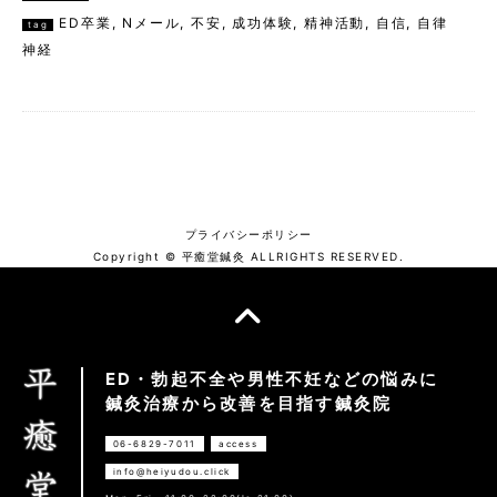
ED卒業
,
Nメール
,
不安
,
成功体験
,
精神活動
,
自信
,
自律
tag
神経
プライバシーポリシー
Copyright © 平癒堂鍼灸 ALLRIGHTS RESERVED.
ED・勃起不全や男性不妊などの悩みに
鍼灸治療から改善を目指す鍼灸院
06-6829-7011
access
info@heiyudou.click