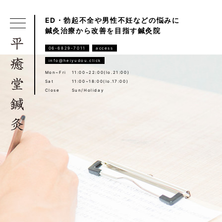
ED・勃起不全や男性不妊などの悩みに
鍼灸治療から改善を目指す鍼灸院
06-6829-7011
access
info@heiyudou.click
Mon~Fri
11:00~22:00(lo.21:00)
Sat
11:00~18:00(lo.17:00)
Close
Sun/Holiday