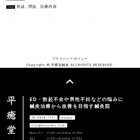
初診
,
問診
,
治療内容
tag
プライバシーポリシー
Copyright © 平癒堂鍼灸 ALLRIGHTS RESERVED.
ED・勃起不全や男性不妊などの悩みに
鍼灸治療から改善を目指す鍼灸院
06-6829-7011
access
info@heiyudou.click
Mon~Fri
11:00~22:00(lo.21:00)
Sat
11:00~18:00(lo.17:00)