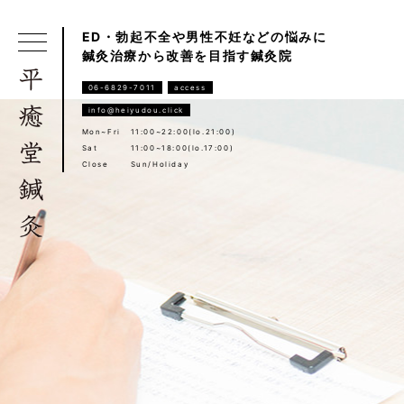
ED・勃起不全や男性不妊などの悩みに
鍼灸治療から改善を目指す鍼灸院
06-6829-7011
access
info@heiyudou.click
Mon~Fri
11:00~22:00(lo.21:00)
Sat
11:00~18:00(lo.17:00)
Close
Sun/Holiday