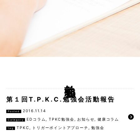
勉強会
第１回T.P.K.C.勉強会活動報告
2016.11.14
Posted
EDコラム
,
TPKC勉強会
,
お知らせ
,
健康コラム
Category
TPKC
,
トリガーポイントアプローチ
,
勉強会
tag