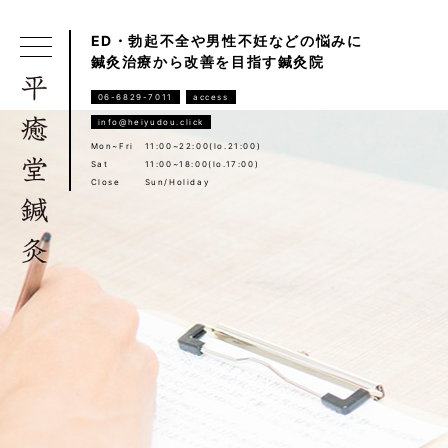
ED・勃起不全や男性不妊などの悩みに
鍼灸治療から改善を目指す鍼灸院
06-6829-7011
access
info@heiyudou.click
Mon~Fri
11:00~22:00(lo.21:00)
Sat
11:00~18:00(lo.17:00)
Close
Sun/Holiday