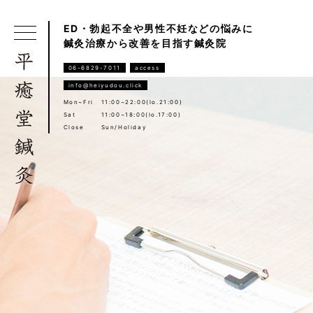
ED・勃起不全や男性不妊などの悩みに
鍼灸治療から改善を目指す鍼灸院
06-6829-7011
access
info@heiyudou.click
Mon~Fri
11:00~22:00(lo.21:00)
Sat
11:00~18:00(lo.17:00)
Close
Sun/Holiday