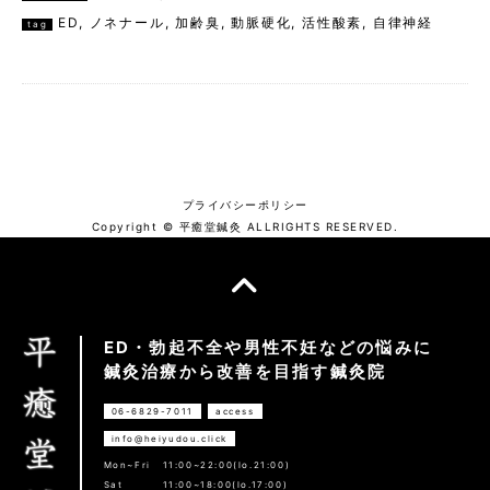
ED
,
ノネナール
,
加齢臭
,
動脈硬化
,
活性酸素
,
自律神経
tag
プライバシーポリシー
Copyright © 平癒堂鍼灸 ALLRIGHTS RESERVED.
ED・勃起不全や男性不妊などの悩みに
鍼灸治療から改善を目指す鍼灸院
06-6829-7011
access
info@heiyudou.click
Mon~Fri
11:00~22:00(lo.21:00)
Sat
11:00~18:00(lo.17:00)