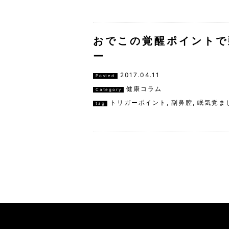
おでこの覚醒ポイントで
ー
2017.04.11
Posted
健康コラム
Category
トリガーポイント
,
副鼻腔
,
眠気覚ま
tag