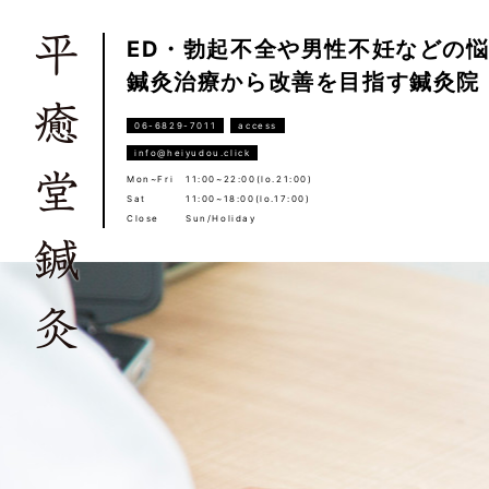
ED・勃起不全や男性不妊などの
鍼灸治療から改善を目指す鍼灸院
06-6829-7011
access
info@heiyudou.click
Mon~Fri
11:00~22:00(lo.21:00)
Sat
11:00~18:00(lo.17:00)
Close
Sun/Holiday