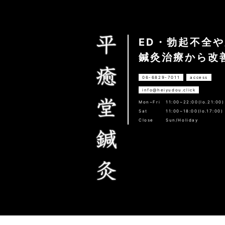
ED・勃起不全
鍼灸治療から改
06-6829-7011
access
info@heiyudou.click
Mon~Fri
11:00~22:00(lo.21:00)
Sat
11:00~18:00(lo.17:00)
Close
Sun/Holiday