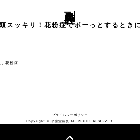
副鼻腔
頭スッキリ！花粉症でボーっとするとき
し
,
花粉症
プライバシーポリシー
Copyright © 平癒堂鍼灸 ALLRIGHTS RESERVED.