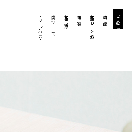
トップページ
当院について
勃起不全と鍼治療
施術と料金
勃起不全・EDを知る
施術の流れ
ご予約・ご相談