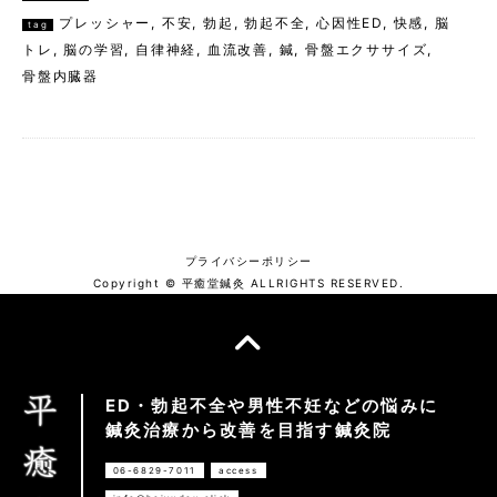
プレッシャー
,
不安
,
勃起
,
勃起不全
,
心因性ED
,
快感
,
脳
tag
トレ
,
脳の学習
,
自律神経
,
血流改善
,
鍼
,
骨盤エクササイズ
,
骨盤内臓器
プライバシーポリシー
Copyright © 平癒堂鍼灸 ALLRIGHTS RESERVED.
ED・勃起不全や男性不妊などの悩みに
鍼灸治療から改善を目指す鍼灸院
06-6829-7011
access