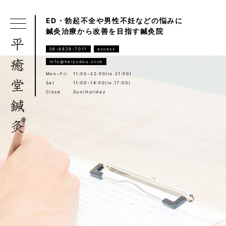
ED・勃起不全や男性不妊などの悩みに
鍼灸治療から改善を目指す鍼灸院
06-6829-7011
access
info@heiyudou.click
Mon~Fri
11:00~22:00(lo.21:00)
Sat
11:00~18:00(lo.17:00)
Close
Sun/Holiday