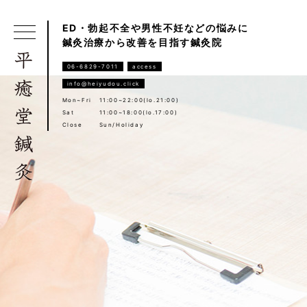
ED・勃起不全や男性不妊などの悩みに
鍼灸治療から改善を目指す鍼灸院
06-6829-7011
access
info@heiyudou.click
Mon~Fri
11:00~22:00(lo.21:00)
Sat
11:00~18:00(lo.17:00)
Close
Sun/Holiday