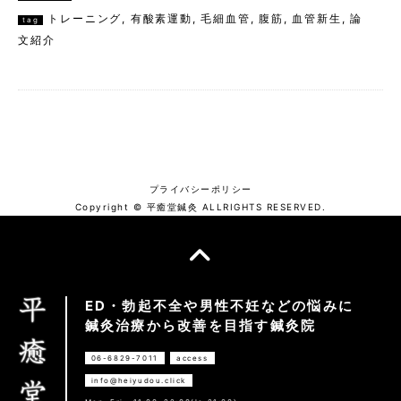
トレーニング
,
有酸素運動
,
毛細血管
,
腹筋
,
血管新生
,
論
tag
文紹介
プライバシーポリシー
Copyright © 平癒堂鍼灸 ALLRIGHTS RESERVED.
ED・勃起不全や男性不妊などの悩みに
鍼灸治療から改善を目指す鍼灸院
06-6829-7011
access
info@heiyudou.click