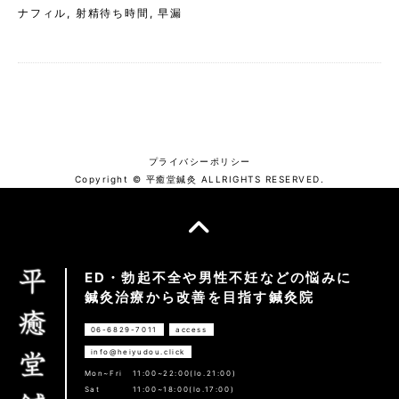
ナフィル
,
射精待ち時間
,
早漏
プライバシーポリシー
Copyright © 平癒堂鍼灸 ALLRIGHTS RESERVED.
ED・勃起不全や男性不妊などの悩みに
鍼灸治療から改善を目指す鍼灸院
06-6829-7011
access
info@heiyudou.click
Mon~Fri
11:00~22:00(lo.21:00)
Sat
11:00~18:00(lo.17:00)