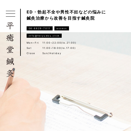
ED・勃起不全や男性不妊などの悩みに
鍼灸治療から改善を目指す鍼灸院
06-6829-7011
access
info@heiyudou.click
Mon~Fri
11:00~22:00(lo.21:00)
Sat
11:00~18:00(lo.17:00)
Close
Sun/Holiday