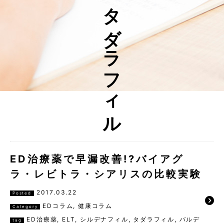
タダラフィル
ED治療薬で早漏改善!?バイアグ
ラ・レビトラ・シアリスの比較実験
2017.03.22
Posted
EDコラム
,
健康コラム
Category
ED治療薬
,
ELT
,
シルデナフィル
,
タダラフィル
,
バルデ
tag