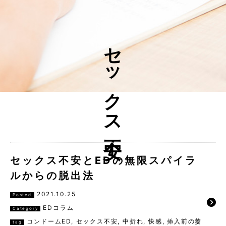
セックス不安
セックス不安とEDの無限スパイラ
ルからの脱出法
2021.10.25
Posted
EDコラム
Category
コンドームED
,
セックス不安
,
中折れ
,
快感
,
挿入前の萎
tag