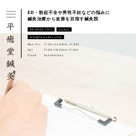
ED・勃起不全や男性不妊などの悩みに
鍼灸治療から改善を目指す鍼灸院
06-6829-7011
access
info@heiyudou.click
Mon~Fri
11:00~22:00(lo.21:00)
Sat
11:00~18:00(lo.17:00)
Close
Sun/Holiday