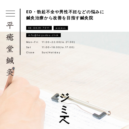
ED・勃起不全や男性不妊などの悩みに
鍼灸治療から改善を目指す鍼灸院
06-6829-7011
access
info@heiyudou.click
Mon~Fri
11:00~22:00(lo.21:00)
Sat
11:00~18:00(lo.17:00)
Close
Sun/Holiday