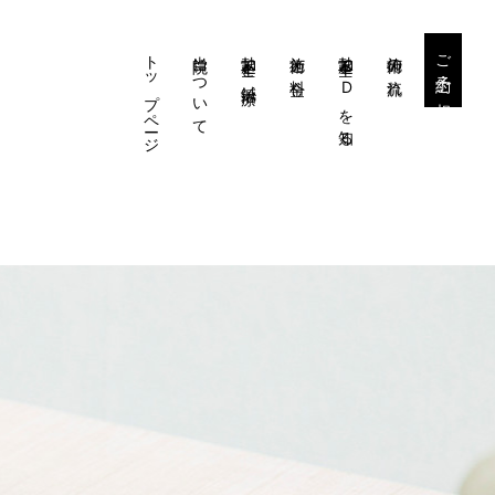
トップページ
当院について
勃起不全と鍼治療
施術と料金
勃起不全・EDを知る
施術の流れ
ご予約・ご相談