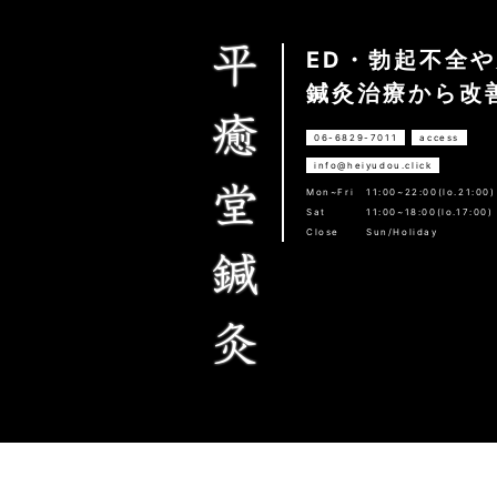
ED・勃起不全
鍼灸治療から改
06-6829-7011
access
info@heiyudou.click
Mon~Fri
11:00~22:00(lo.21:00)
Sat
11:00~18:00(lo.17:00)
Close
Sun/Holiday