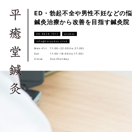
ED・勃起不全や男性不妊などの
鍼灸治療から改善を目指す鍼灸院
06-6829-7011
access
info@heiyudou.click
Mon~Fri
11:00~22:00(lo.21:00)
Sat
11:00~18:00(lo.17:00)
Close
Sun/Holiday