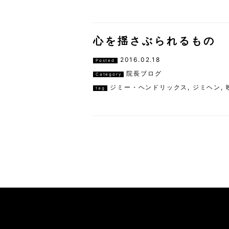
心を揺さぶられるもの
2016.02.18
Posted
院長ブログ
Category
ジミー・ヘンドリックス
,
ジミヘン
,
tag