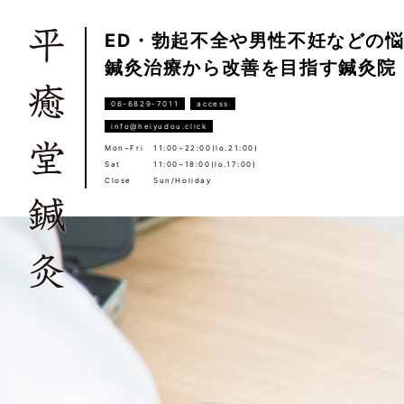
ED・勃起不全や男性不妊などの
鍼灸治療から改善を目指す鍼灸院
06-6829-7011
access
info@heiyudou.click
Mon~Fri
11:00~22:00(lo.21:00)
Sat
11:00~18:00(lo.17:00)
Close
Sun/Holiday