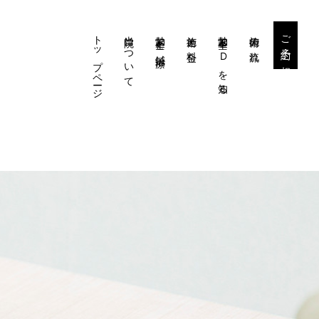
トップページ
当院について
勃起不全と鍼治療
施術と料金
勃起不全・EDを知る
施術の流れ
ご予約・ご相談