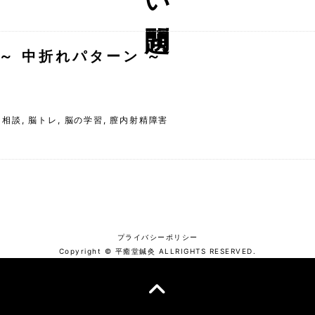
～ 中折れパターン ～
,
相談
,
脳トレ
,
脳の学習
,
膣内射精障害
プライバシーポリシー
Copyright © 平癒堂鍼灸 ALLRIGHTS RESERVED.