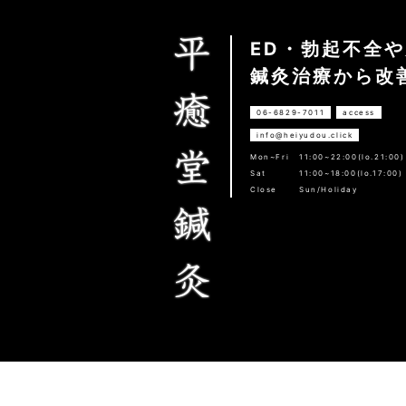
ED・勃起不全
鍼灸治療から改
06-6829-7011
access
info@heiyudou.click
Mon~Fri
11:00~22:00(lo.21:00)
Sat
11:00~18:00(lo.17:00)
Close
Sun/Holiday