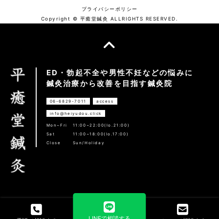
プライバシーポリシー
に当院が業務を委託する業者に対して開示する
Copyright © 平癒堂鍼灸 ALLRIGHTS RESERVED.
場合
・法令に基づき開示することが必要である場合
●個人情報の安全対策
ED・勃起不全や男性不妊などの悩みに
当院は、個人情報の正確性及び安全性確保のた
鍼灸治療から改善を目指す鍼灸院
めに、セキュリティに万全の対策を講じていま
06-6829-7011
access
す。
info@heiyudou.click
Mon~Fri
11:00~22:00(lo.21:00)
●ご本人の照会
Sat
11:00~18:00(lo.17:00)
Close
Sun/Holiday
お客さまがご本人の個人情報の照会・修正・削
除などをご希望される場合には、ご本人である
ことを確認の上、対応させていただきます。
●法令、規範の遵守と見直し
当院は、保有する個人情報に関して適用される
LINEで相談する