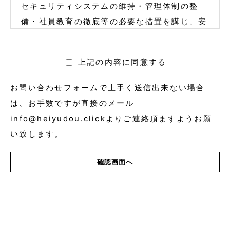
セキュリティシステムの維持・管理体制の整
備・社員教育の徹底等の必要な措置を講じ、安
全対策を実施し個人情報の厳重な管理
上記の内容に同意する
●個人情報の利用目的
お客さまからお預かりした個人情報は、当院か
お問い合わせフォームで上手く送信出来ない場合
らのご連絡や業務のご案内やご質問に対する回
は、お手数ですが直接のメール
答として、電子メールや資料のご送付に利用い
info@heiyudou.clickよりご連絡頂ますようお願
たします。
い致します。
●個人情報の第三者への開示・提供の禁止
当院は、お客さまよりお預かりした個人情報を
適切に管理し、次のいずれかに該当する場合を
除き、個人情報を第三者に開示いたしません。
・お客さまの同意がある場合
・お客さまが希望されるサービスを行なうため