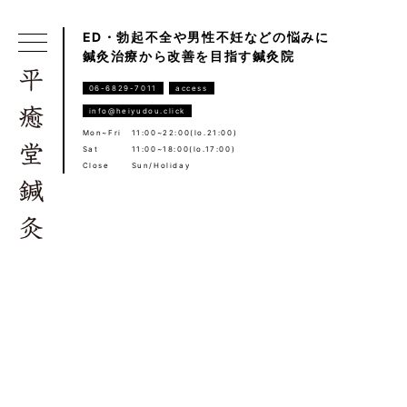
ED・勃起不全や男性不妊などの悩みに
鍼灸治療から改善を目指す鍼灸院
06-6829-7011
access
info@heiyudou.click
Mon~Fri
11:00~22:00(lo.21:00)
Sat
11:00~18:00(lo.17:00)
Close
Sun/Holiday