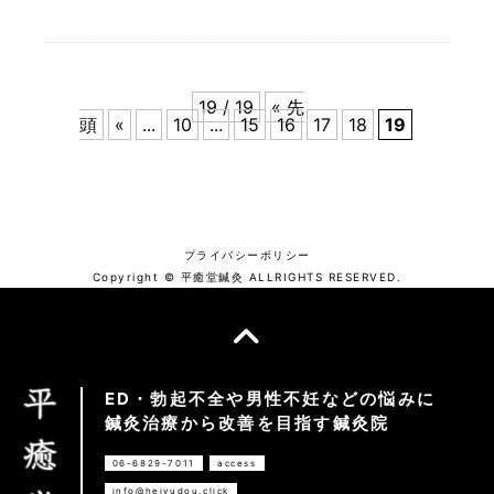
19 / 19
« 先
頭
«
...
10
...
15
16
17
18
19
プライバシーポリシー
Copyright © 平癒堂鍼灸 ALLRIGHTS RESERVED.
ED・勃起不全や男性不妊などの悩みに
鍼灸治療から改善を目指す鍼灸院
06-6829-7011
access
info@heiyudou.click