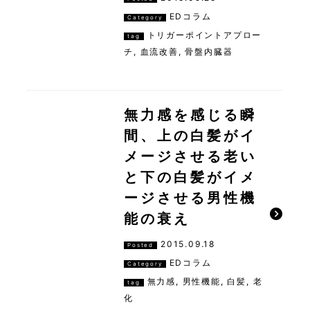
EDコラム
Category
トリガーポイントアプロー
tag
チ
,
血流改善
,
骨盤内臓器
無力感を感じる瞬
間、上の白髪がイ
メージさせる老い
と下の白髪がイメ
ージさせる男性機
能の衰え
2015.09.18
Posted
EDコラム
Category
無力感
,
男性機能
,
白髪
,
老
tag
化