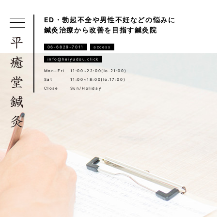
ED・勃起不全や男性不妊などの悩みに
鍼灸治療から改善を目指す鍼灸院
06-6829-7011
access
info@heiyudou.click
Mon~Fri
11:00~22:00(lo.21:00)
Sat
11:00~18:00(lo.17:00)
Close
Sun/Holiday